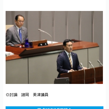
◎討論 諸岡 美津議員