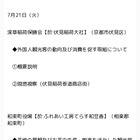
7月21日（火）
深草稲荷保勝会【於:伏見稲荷大社】（京都市伏見区）
◆外国人観光客の動向及び消費を促す取組について
①概要説明
②現地視察（伏見稲荷参道商店街）
和束町役場【於:ふれあい工房てらす和豆香】（相楽郡
和束町）