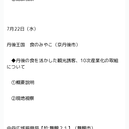
7月22日（水）
丹後王国 食のみやこ（京丹後市）
◆丹後の食を活かした観光誘客、10次産業化の取組
について
①概要説明
②現地視察
中丹広域振興局【於:舞鶴２１】（舞鶴市）